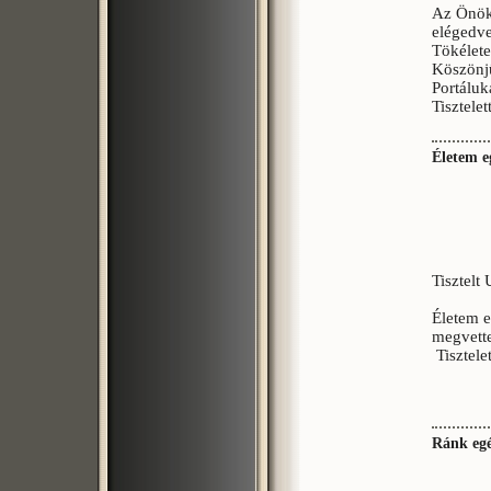
Az Önök
elégedve
Tökélete
Köszönjü
Portáluk
Tisztelet
Életem e
Tisztelt
Életem e
megvett
Tisztel
dr.
Ránk egé