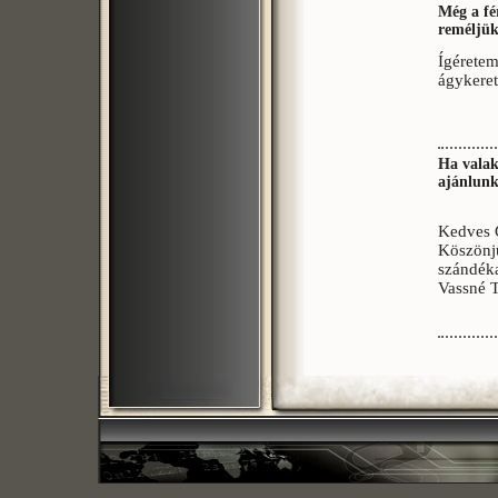
Még a fé
reméljük
Ígéretem
ágykeret
Ha valak
ajánlunk
Kedves 
Köszönjü
szándéka
Vassné 