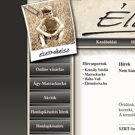
Kezdőoldal
H
Hírcsoportok
Hírek
Online vásárlás
•
Kristály Stúdió
Nem bánt
•
Matrackuckó
•
Hahn Vali
Ágy-Matrackuckó
•
Életművész.hu
Akciók
Örülünk,
korrekt,
Honlapkészítés hírek
A termék
Honlapkészítés
SZRT-Ser