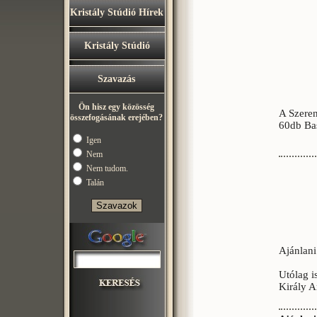
Kristály Stúdió Hírek
Kristály Stúdió
Szavazás
Ön hisz egy közösség
A Szeren
összefogásának erejében?
60db Bas
Igen
Nem
Nem tudom.
Talán
Ajánlani
Utólag i
Király 