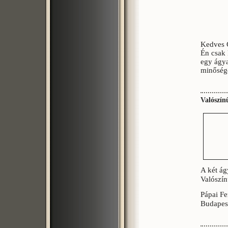
Kedves 
Én csak 
egy ágya
minőség
Valószín
A két ág
Valószín
Pápai Fe
Budapes