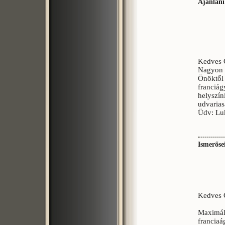
Ajánlani
Kedves 
Nagyon ö
Önöktől 
franciág
helyszín
udvarias
Üdv: Lu
Ismerőse
Kedves 
Maximáli
franciaá