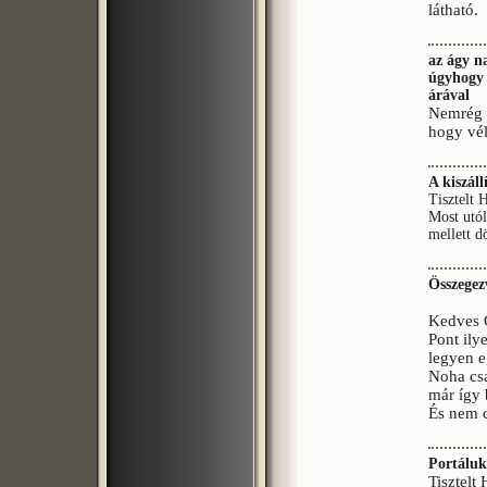
látható.
az ágy n
úgyhogy 
árával
Nemrég v
hogy vél
A kiszál
Tisztelt 
Most utól
mellett d
Összegez
Kedves 
Pont ily
legyen 
Noha csa
már így 
És nem c
Portáluk
Tisztelt